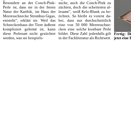
Besondere an der Conch-Pink-
suche, auch die Conch-Pink zu
Perle ist, dass sie in der freien
züchten, doch die scheiterten al­
Natur der Karibik, im Haus der
lesamt“, weiß Kelz-Blank zu be­
Meeresschnecke Strom­bus Gigas,
richten. So bleibt es vorerst da­
entsteht“, erklärt sie. Weil das
bei, dass nur durchschnittlich
Schneckenhaus der Tiere äußerst
eine von 50 000 Meeres­schne­
kompliziert geformt ist, kann
cken eine solche kostbare Perle
diese Perlenart nicht ge­züchtet
bildet. Diese Zahl jedenfalls gilt
Fertig: D
werden, was sie beispiels-
in der Fachlite­ratur als Richtwert.
jetzt eine