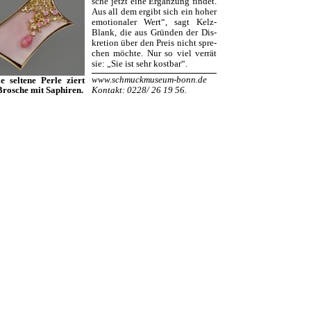
sche jetzt eine Ergänzung findet.
Aus all dem ergibt sich ein hoher
emotionaler Wert“, sagt Kelz-
Blank, die aus Gründen der Dis­
kretion über den Preis nicht spre­
chen möchte. Nur so viel verrät
sie: „Sie ist sehr kostbar“.
www.schmuckmuseum-bonn.de
ie seltene Perle ziert
 Brosche mit Saphiren.
Kontakt: 0228/ 26 19 56.