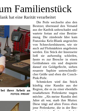
zum Familienstück
nk hat eine Rarität verarbeitet
Die Perle wechselte also den
Besitzer, überstand den Versand
aus der Karibik unbeschadet und
wartete fortan auf eine Bestim­
mung. Die zündende Idee kam
Franziska Kelz-Blank angesichts
von Schneckenhäusern, wie sie
auch auf Flohmärkten angeboten
werden. Ein Stück der Innenseite
ließ sie aufwendig schleifen,
fass­te es zur Brosche in einen
Gold­rahmen ein und drapierte
darauf ein Goldgeflecht, sieben
rosarote Saphire unterschied­li­
cher Größe und eben die Conch-
Pink-Perle.
Schmücken wird das Stück
künftig eine Kundin aus der
Region, die es zu einer ebenfalls
 bei ihrer Arbeit an
rosafarbenen Perlenkette tragen
FOTOS: PRIVAT
möchte. „Als meine Kundin drei
Jahre alt war, starb ihre Mutter.
Diese trägt auf alten Fotos eben
jene Perlenkette, die in der Bro­