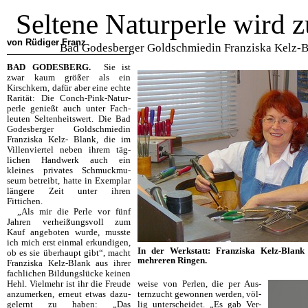
Seltene Naturperle wird 
von Rüdiger Franz
Bad Godesberger Goldschmiedin Franziska Kelz-Bla
BAD GODESBERG.
Sie ist
zwar kaum größer als ein
Kirschkern, dafür aber eine echte
Rarität: Die Conch-Pink-Natur­
perle genießt auch unter Fach­
leuten Selten­heits­wert. Die Bad
Godesberger Goldschmiedin
Fran­ziska Kelz- Blank, die im
Villenviertel neben ihrem täg­
lichen Handwerk auch ein
kleines privates Schmuck­mu­
seum betreibt, hatte in Exemplar
längere Zeit unter ihren
Fittichen.
„Als mir die Perle vor fünf
Jah­ren verheißungsvoll zum
Kauf an­geboten wurde, musste
ich mich erst einmal erkundigen,
In der Werkstatt: Franziska Kelz-Blank
ob es sie überhaupt gibt“, macht
mehreren Ringen.
Franziska Kelz-Blank aus ihrer
fachlichen Bildungslücke keinen
Hehl. Viel­mehr ist ihr die Freude
weise von Perlen, die per Aus­
anzumer­ken, erneut etwas dazu­
ternzucht gewonnen werden, völ­
gelernt zu haben: „Das
lig unterscheidet. „Es gab Ver­