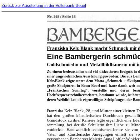
Zurück zur Ausstellung in der Volksbank Beuel
Franziska Kelz-Blank macht Schmuck mit
Eine Bambergerin schmück
Goldschmiedin und Metallbildhauerin mit i
Zu einem bedeutsamen und viel diskutierten Ereignis in
einer ungewöhnlichen Ausstellung geworden: Die aus Ba
Kelz-Blank zeigte unter dem Motto „Schmuck + Skulptu
große Skulpturen in Bonn-Beuel und hatte damit weit me
„Fränkischen Sonntag“; vorstellte und deren ber
Hochfrequenztechnikermeisters, bestimmt wurde, ist heut
deren Weiblichkeit die eigenwilligen Schöpfungen der Bam
Franziska Kelz-Blank, 28, und Mutter einer kleinen To
hat den großen künstlerischen Durchbruch geschaff
Grund­stock zu ihrer Karriere legte eigentlich eine Ede
sammlung, bei der die Schülerin ihre Liebe zu Mine
entdeckte. Handwerklich-technisches lernte sie von
Vater, und künstlerische Anregungen erhielt sie v
verstorbenen Bamberger Malerin Anna Löffler-Winkler.