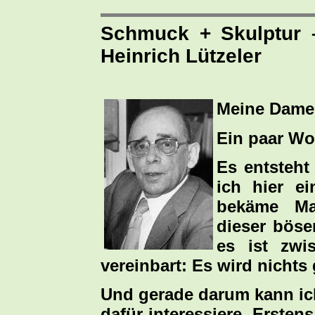
Schmuck + Skulptur –
Heinrich Lützeler
Meine Dame
Ein paar Wo
Es entsteht
ich hier ei
bekäme Man
dieser bös
es ist zwi
vereinbart: Es wird nichts
Und gerade darum kann ich
dafür interessiere. Erstens